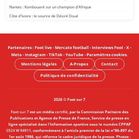
Nantes : Kombouaré sur un champion d'Afrique
Côte d'Ivoire : le sourire de Désiré Doué
Partenaires
:
Foot live
-
Mercato football
-
Interviews Foot
-
X
-
Meta
-
Instagram
-
TikTok
-
YouTube
-
Paramètres cookies
.
Mentions légales
A-Propos
Contact
Politique de confidentialité
2026 © Foot sur 7
Foot-sur 7
est un média
certifié
, par la Commission Paritaire des
Publications et Agence de Presse de France, Service de presse en
ligne spécialisé dans l'Information sportive sous le numéro CPPAP
0524 W 94911
, conformément à l'article premier de la loi n°86-897 du
1er août 1986, qui réforme le cadre juridique de la presse. Photos :