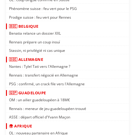
Phénomène suisse : feu vert pour le PSG
Prodige suisse : feu vert pour Rennes
🇧🇪 BELGIQUE
Benatia relance un dossier XXL
Rennais prépare un coup inouï
Stassin, ni privilégié ni cas unique
🇩🇪 ALLEMAGNE
Nantes : Tylel Tati vers l'Allemagne ?
Rennais : transfert négocié en Allemagne
PSG : confirmé, un crack file vers l'Allemagne
🇬🇵 GUADELOUPE
OM : un ailier guadeloupéen à 18M€
Rennais : meneur de jeu guadeloupéen trouvé
ASSE : départ officiel d'Yvann Maçon
🌍 AFRIQUE
OL : nouveau partenaire en Afrique