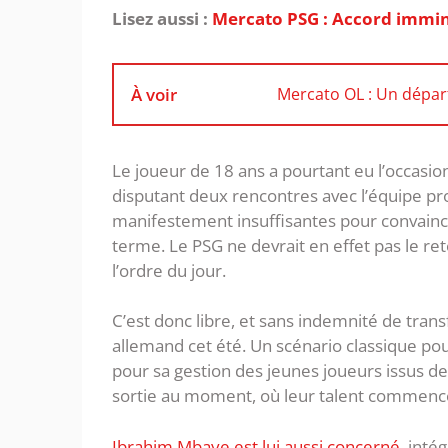
Lisez aussi :
Mercato PSG : Accord immin
À voir
Mercato OL : Un dépar
Le joueur de 18 ans a pourtant eu l’occasion
disputant deux rencontres avec l’équipe pr
manifestement insuffisantes pour convaincre
terme. Le PSG ne devrait en effet pas le re
l’ordre du jour.
C’est donc libre, et sans indemnité de trans
allemand cet été. Un scénario classique pou
pour sa gestion des jeunes joueurs issus d
sortie au moment, où leur talent commence
Ibrahim Mbaye est lui aussi concerné
, inté