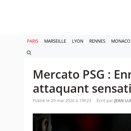
Aller
au
contenu
PARIS
MARSEILLE
LYON
RENNES
MONACO
Mercato PSG : En
attaquant sensat
Publié le 29 mai 2026 à 19h23
·
Écrit par
JEAN-LU