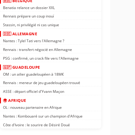
🇧🇪 BELGIQUE
Benatia relance un dossier XXL
Rennais prépare un coup inouï
Stassin, ni privilégié ni cas unique
🇩🇪 ALLEMAGNE
Nantes : Tylel Tati vers l'Allemagne ?
Rennais : transfert négocié en Allemagne
PSG : confirmé, un crack file vers l'Allemagne
🇬🇵 GUADELOUPE
OM : un ailier guadeloupéen à 18M€
Rennais : meneur de jeu guadeloupéen trouvé
ASSE : départ officiel d'Yvann Maçon
🌍 AFRIQUE
OL : nouveau partenaire en Afrique
Nantes : Kombouaré sur un champion d'Afrique
Côte d'Ivoire : le sourire de Désiré Doué