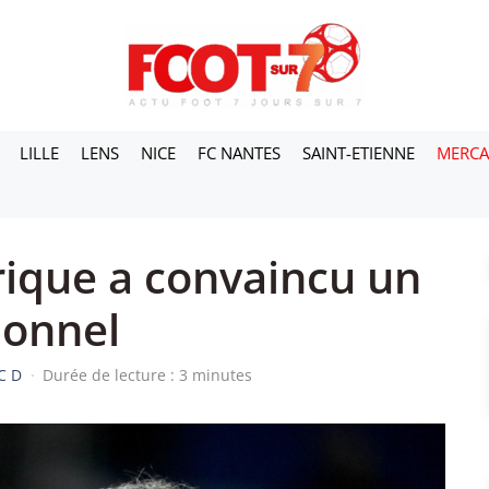
LILLE
LENS
NICE
FC NANTES
SAINT-ETIENNE
MERC
rique a convaincu un
ionnel
C D
·
Durée de lecture : 3 minutes