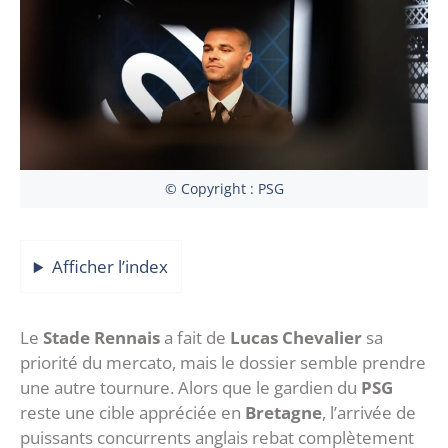
© Copyright : PSG
Afficher l’index
‎Le
Stade Rennais
a fait de
Lucas Chevalier
sa
priorité du mercato, mais le dossier semble prendre
une autre tournure. Alors que le gardien du
PSG
reste une cible appréciée en
Bretagne
, l’arrivée de
puissants concurrents anglais rebat complètement