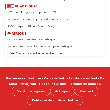
🇬🇵 GUADELOUPE
OM : un ailier guadeloupéen à 18M€
Rennais : meneur de jeu guadeloupéen trouvé
ASSE : départ officiel d'Yvann Maçon
🌍 AFRIQUE
OL : nouveau partenaire en Afrique
Nantes : Kombouaré sur un champion d'Afrique
Côte d'Ivoire : le sourire de Désiré Doué
Partenaires
:
Foot live
-
Mercato football
-
Interviews Foot
-
X
-
Meta
-
Instagram
-
TikTok
-
YouTube
-
Paramètres cookies
.
Mentions légales
A-Propos
Contact
Politique de confidentialité