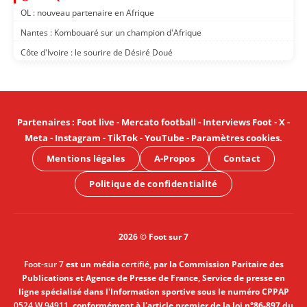
OL : nouveau partenaire en Afrique
Nantes : Kombouaré sur un champion d'Afrique
Côte d'Ivoire : le sourire de Désiré Doué
Partenaires
:
Foot live
-
Mercato football
-
Interviews Foot
-
X
-
Meta
-
Instagram
-
TikTok
-
YouTube
-
Paramètres cookies
.
Mentions légales
A-Propos
Contact
Politique de confidentialité
2026 © Foot sur 7
Foot-sur 7
est un média
certifié
, par la Commission Paritaire des
Publications et Agence de Presse de France, Service de presse en
ligne spécialisé dans l'Information sportive sous le numéro CPPAP
0524 W 94911
, conformément à l'article premier de la loi n°86-897 du