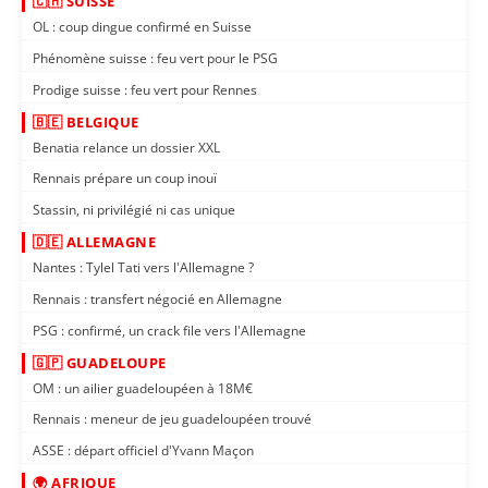
🇨🇭 SUISSE
OL : coup dingue confirmé en Suisse
Phénomène suisse : feu vert pour le PSG
Prodige suisse : feu vert pour Rennes
🇧🇪 BELGIQUE
Benatia relance un dossier XXL
Rennais prépare un coup inouï
Stassin, ni privilégié ni cas unique
🇩🇪 ALLEMAGNE
Nantes : Tylel Tati vers l'Allemagne ?
Rennais : transfert négocié en Allemagne
PSG : confirmé, un crack file vers l'Allemagne
🇬🇵 GUADELOUPE
OM : un ailier guadeloupéen à 18M€
Rennais : meneur de jeu guadeloupéen trouvé
ASSE : départ officiel d'Yvann Maçon
🌍 AFRIQUE