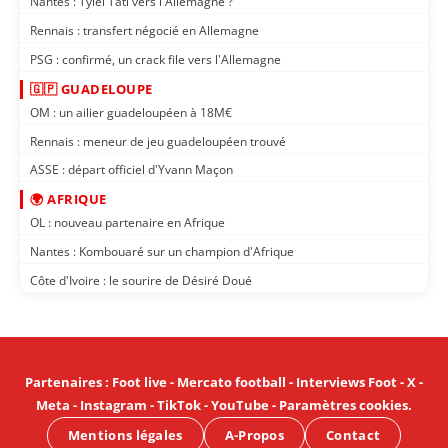
Nantes : Tylel Tati vers l'Allemagne ?
Rennais : transfert négocié en Allemagne
PSG : confirmé, un crack file vers l'Allemagne
🇬🇵 GUADELOUPE
OM : un ailier guadeloupéen à 18M€
Rennais : meneur de jeu guadeloupéen trouvé
ASSE : départ officiel d'Yvann Maçon
🌍 AFRIQUE
OL : nouveau partenaire en Afrique
Nantes : Kombouaré sur un champion d'Afrique
Côte d'Ivoire : le sourire de Désiré Doué
Partenaires
:
Foot live
-
Mercato football
-
Interviews Foot
-
X
-
Meta
-
Instagram
-
TikTok
-
YouTube
-
Paramètres cookies
.
Mentions légales
A-Propos
Contact