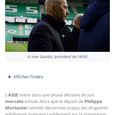
© Ivan Gazidis, président de l'ASSE
Afficher l’index
L’
ASSE
entre dans une phase décisive de son
mercato
estival. Alors que le départ de
Philippe
Montanier
semble désormais acquis, les dirigeants
stéphanois avancent rapidement sur la nomination