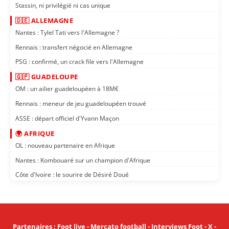
Stassin, ni privilégié ni cas unique
🇩🇪 ALLEMAGNE
Nantes : Tylel Tati vers l'Allemagne ?
Rennais : transfert négocié en Allemagne
PSG : confirmé, un crack file vers l'Allemagne
🇬🇵 GUADELOUPE
OM : un ailier guadeloupéen à 18M€
Rennais : meneur de jeu guadeloupéen trouvé
ASSE : départ officiel d'Yvann Maçon
🌍 AFRIQUE
OL : nouveau partenaire en Afrique
Nantes : Kombouaré sur un champion d'Afrique
Côte d'Ivoire : le sourire de Désiré Doué
Partenaires
:
Foot live
-
Mercato football
-
Interviews Foot
-
X
-