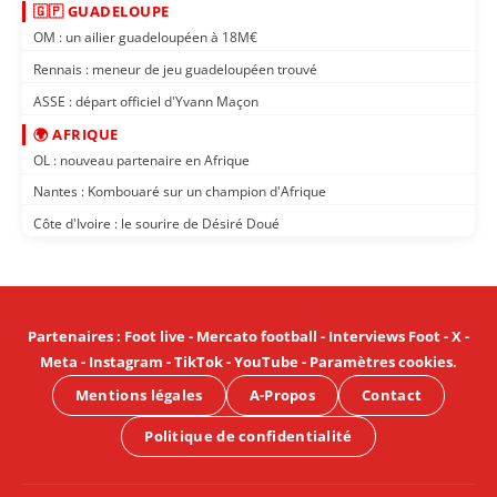
🇬🇵 GUADELOUPE
OM : un ailier guadeloupéen à 18M€
Rennais : meneur de jeu guadeloupéen trouvé
ASSE : départ officiel d'Yvann Maçon
🌍 AFRIQUE
OL : nouveau partenaire en Afrique
Nantes : Kombouaré sur un champion d'Afrique
Côte d'Ivoire : le sourire de Désiré Doué
Partenaires
:
Foot live
-
Mercato football
-
Interviews Foot
-
X
-
Meta
-
Instagram
-
TikTok
-
YouTube
-
Paramètres cookies
.
Mentions légales
A-Propos
Contact
Politique de confidentialité