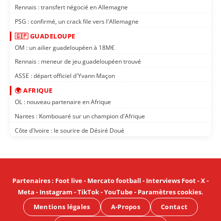
Rennais : transfert négocié en Allemagne
PSG : confirmé, un crack file vers l'Allemagne
🇬🇵 GUADELOUPE
OM : un ailier guadeloupéen à 18M€
Rennais : meneur de jeu guadeloupéen trouvé
ASSE : départ officiel d'Yvann Maçon
🌍 AFRIQUE
OL : nouveau partenaire en Afrique
Nantes : Kombouaré sur un champion d'Afrique
Côte d'Ivoire : le sourire de Désiré Doué
Partenaires
:
Foot live
-
Mercato football
-
Interviews Foot
-
X
-
Meta
-
Instagram
-
TikTok
-
YouTube
-
Paramètres cookies
.
Mentions légales
A-Propos
Contact