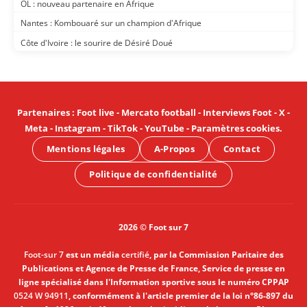
OL : nouveau partenaire en Afrique
Nantes : Kombouaré sur un champion d'Afrique
Côte d'Ivoire : le sourire de Désiré Doué
Partenaires
:
Foot live
-
Mercato football
-
Interviews Foot
-
X
-
Meta
-
Instagram
-
TikTok
-
YouTube
-
Paramètres cookies
.
Mentions légales
A-Propos
Contact
Politique de confidentialité
2026 © Foot sur 7
Foot-sur 7
est un média
certifié
, par la Commission Paritaire des
Publications et Agence de Presse de France, Service de presse en
ligne spécialisé dans l'Information sportive sous le numéro CPPAP
0524 W 94911
, conformément à l'article premier de la loi n°86-897 du