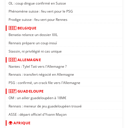
OL : coup dingue confirmé en Suisse
Phénomène suisse : feu vert pour le PSG
Prodige suisse : feu vert pour Rennes
🇧🇪 BELGIQUE
Benatia relance un dossier XXL
Rennais prépare un coup inouï
Stassin, ni privilégié ni cas unique
🇩🇪 ALLEMAGNE
Nantes : Tylel Tati vers l'Allemagne ?
Rennais : transfert négocié en Allemagne
PSG : confirmé, un crack file vers l'Allemagne
🇬🇵 GUADELOUPE
OM : un ailier guadeloupéen à 18M€
Rennais : meneur de jeu guadeloupéen trouvé
ASSE : départ officiel d'Yvann Maçon
🌍 AFRIQUE