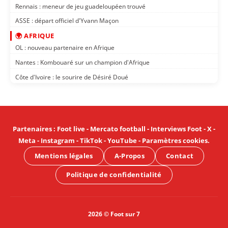
Rennais : meneur de jeu guadeloupéen trouvé
ASSE : départ officiel d'Yvann Maçon
🌍 AFRIQUE
OL : nouveau partenaire en Afrique
Nantes : Kombouaré sur un champion d'Afrique
Côte d'Ivoire : le sourire de Désiré Doué
Partenaires
:
Foot live
-
Mercato football
-
Interviews Foot
-
X
-
Meta
-
Instagram
-
TikTok
-
YouTube
-
Paramètres cookies
.
Mentions légales
A-Propos
Contact
Politique de confidentialité
2026 © Foot sur 7