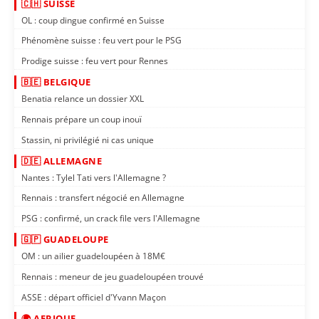
🇨🇭 SUISSE
OL : coup dingue confirmé en Suisse
Phénomène suisse : feu vert pour le PSG
Prodige suisse : feu vert pour Rennes
🇧🇪 BELGIQUE
Benatia relance un dossier XXL
Rennais prépare un coup inouï
Stassin, ni privilégié ni cas unique
🇩🇪 ALLEMAGNE
Nantes : Tylel Tati vers l'Allemagne ?
Rennais : transfert négocié en Allemagne
PSG : confirmé, un crack file vers l'Allemagne
🇬🇵 GUADELOUPE
OM : un ailier guadeloupéen à 18M€
Rennais : meneur de jeu guadeloupéen trouvé
ASSE : départ officiel d'Yvann Maçon
🌍 AFRIQUE