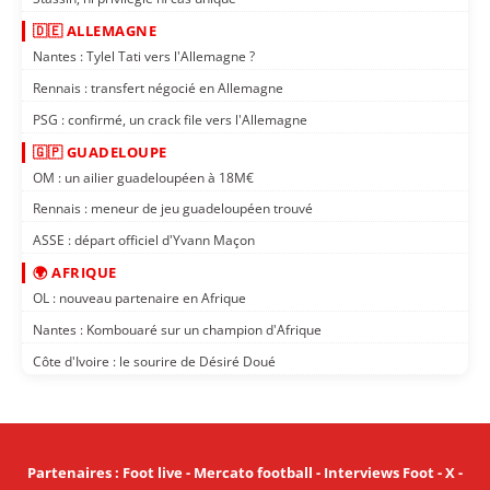
🇩🇪 ALLEMAGNE
Nantes : Tylel Tati vers l'Allemagne ?
Rennais : transfert négocié en Allemagne
PSG : confirmé, un crack file vers l'Allemagne
🇬🇵 GUADELOUPE
OM : un ailier guadeloupéen à 18M€
Rennais : meneur de jeu guadeloupéen trouvé
ASSE : départ officiel d'Yvann Maçon
🌍 AFRIQUE
OL : nouveau partenaire en Afrique
Nantes : Kombouaré sur un champion d'Afrique
Côte d'Ivoire : le sourire de Désiré Doué
Partenaires
:
Foot live
-
Mercato football
-
Interviews Foot
-
X
-