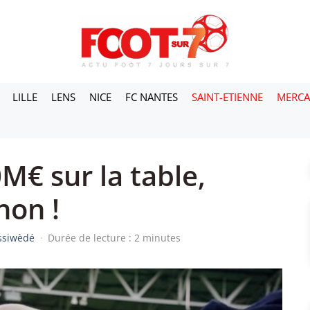
LILLE
LENS
NICE
FC NANTES
SAINT-ETIENNE
MERC
M€ sur la table,
non !
essiwèdé
·
Durée de lecture : 2 minutes