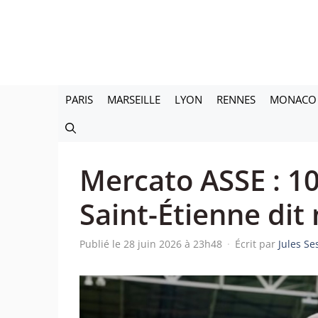
Aller
au
contenu
PARIS
MARSEILLE
LYON
RENNES
MONACO
Mercato ASSE : 10
Saint-Étienne dit 
Publié le 28 juin 2026 à 23h48
·
Écrit par
Jules S