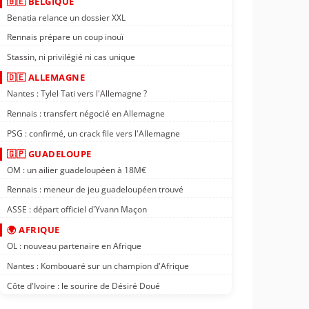
🇧🇪 BELGIQUE
Benatia relance un dossier XXL
Rennais prépare un coup inouï
Stassin, ni privilégié ni cas unique
🇩🇪 ALLEMAGNE
Nantes : Tylel Tati vers l'Allemagne ?
Rennais : transfert négocié en Allemagne
PSG : confirmé, un crack file vers l'Allemagne
🇬🇵 GUADELOUPE
OM : un ailier guadeloupéen à 18M€
Rennais : meneur de jeu guadeloupéen trouvé
ASSE : départ officiel d'Yvann Maçon
🌍 AFRIQUE
OL : nouveau partenaire en Afrique
Nantes : Kombouaré sur un champion d'Afrique
Côte d'Ivoire : le sourire de Désiré Doué