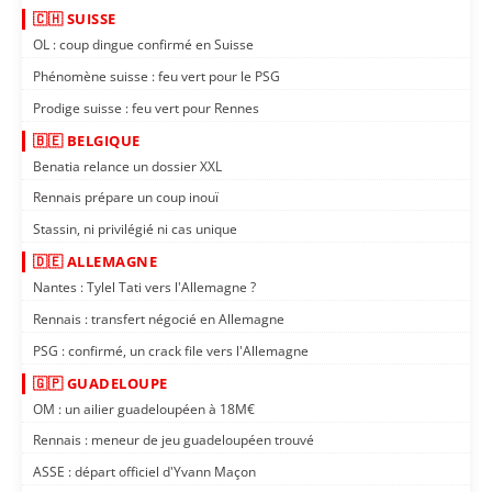
🇨🇭 SUISSE
OL : coup dingue confirmé en Suisse
Phénomène suisse : feu vert pour le PSG
Prodige suisse : feu vert pour Rennes
🇧🇪 BELGIQUE
Benatia relance un dossier XXL
Rennais prépare un coup inouï
Stassin, ni privilégié ni cas unique
🇩🇪 ALLEMAGNE
Nantes : Tylel Tati vers l'Allemagne ?
Rennais : transfert négocié en Allemagne
PSG : confirmé, un crack file vers l'Allemagne
🇬🇵 GUADELOUPE
OM : un ailier guadeloupéen à 18M€
Rennais : meneur de jeu guadeloupéen trouvé
ASSE : départ officiel d'Yvann Maçon