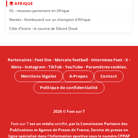
🌍 AFRIQUE
OL : nouveau partenaire en Afrique
Nantes : Kombouaré sur un champion d'Afrique
Côte d'Ivoire : le sourire de Désiré Doué
Partenaires
:
Foot live
-
Mercato football
-
Interviews Foot
-
X
-
Meta
-
Instagram
-
TikTok
-
YouTube
-
Paramètres cookies
.
Mentions légales
A-Propos
Contact
Politique de confidentialité
2026 © Foot sur 7
Foot-sur 7
est un média
certifié
, par la Commission Paritaire des
Publications et Agence de Presse de France, Service de presse en
ligne spécialisé dans l'Information sportive sous le numéro CPPAP