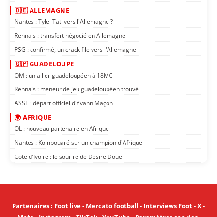
🇩🇪 ALLEMAGNE
Nantes : Tylel Tati vers l'Allemagne ?
Rennais : transfert négocié en Allemagne
PSG : confirmé, un crack file vers l'Allemagne
🇬🇵 GUADELOUPE
OM : un ailier guadeloupéen à 18M€
Rennais : meneur de jeu guadeloupéen trouvé
ASSE : départ officiel d'Yvann Maçon
🌍 AFRIQUE
OL : nouveau partenaire en Afrique
Nantes : Kombouaré sur un champion d'Afrique
Côte d'Ivoire : le sourire de Désiré Doué
Partenaires
:
Foot live
-
Mercato football
-
Interviews Foot
-
X
-
Meta
-
Instagram
-
TikTok
-
YouTube
-
Paramètres cookies
.