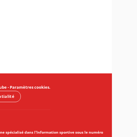
ube
-
Paramètres cookies
.
ntialité
gne spécialisé dans l'Information sportive sous le numéro