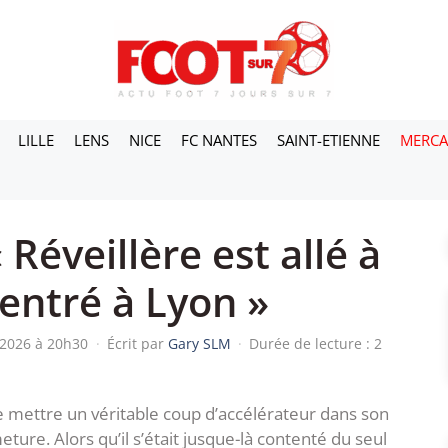
LILLE
LENS
NICE
FC NANTES
SAINT-ETIENNE
MERC
 Réveillère est allé à
 rentré à Lyon »
n 2026 à 20h30
·
Écrit par
Gary SLM
·
Durée de lecture : 2
e mettre un véritable coup d’accélérateur dans son
ture. Alors qu’il s’était jusque-là contenté du seul