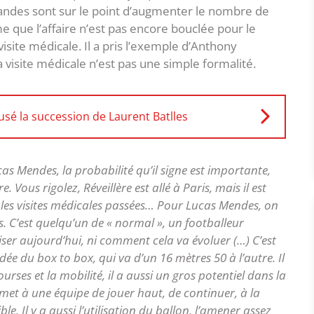
andes sont sur le point d’augmenter le nombre de
e que l’affaire n’est pas encore bouclée pour le
 visite médicale. Il a pris l’exemple d’Anthony
 visite médicale n’est pas une simple formalité.
fusé la succession de Laurent Batlles
Lucas Mendes, la probabilité qu’il signe est importante,
e. Vous rigolez, Réveillère est allé à Paris, mais il est
t les visites médicales passées… Pour Lucas Mendes, on
rs. C’est quelqu’un de « normal », un footballeur
aliser aujourd’hui, ni comment cela va évoluer (…) C’est
dée du box to box, qui va d’un 16 mètres 50 à l’autre. Il
ourses et la mobilité, il a aussi un gros potentiel dans la
rmet à une équipe de jouer haut, de continuer, à la
ble. Il y a aussi l’utilisation du ballon, l’amener assez