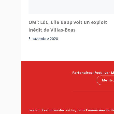
OM : LdC, Elie Baup voit un exploit
inédit de Villas-Boas
5 novembre 2020
Partenaires
:
Foot live
-
M
Mentio
Foot-sur 7
est un média
certifié
, par la Commission Parit