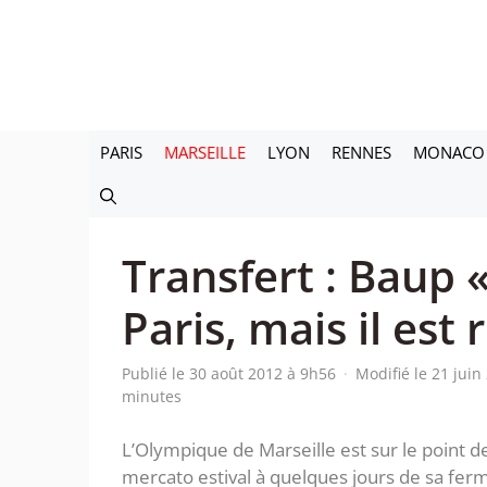
Aller
au
contenu
PARIS
MARSEILLE
LYON
RENNES
MONACO
Transfert : Baup «
Paris, mais il est
Publié le 30 août 2012 à 9h56
·
Modifié le 21 jui
minutes
L’Olympique de Marseille est sur le point d
mercato estival à quelques jours de sa ferme