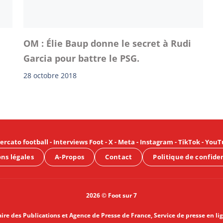
OM : Élie Baup donne le secret à Rudi
Garcia pour battre le PSG.
28 octobre 2018
ercato football
-
Interviews Foot
-
X
-
Meta
-
Instagram
-
TikTok
-
YouT
ns légales
A-Propos
Contact
Politique de confide
2026 © Foot sur 7
aire des Publications et Agence de Presse de France, Service de presse en li