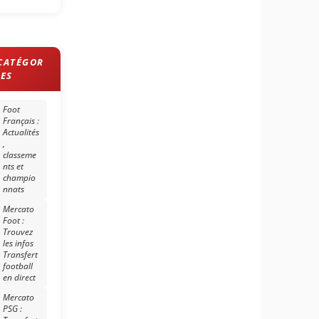
Foot
Français :
Actualités
,
classeme
nts et
champio
nnats
Mercato
Foot :
Trouvez
les infos
Transfert
football
en direct
Mercato
PSG :