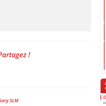
Partagez !

Gary SLM
OL