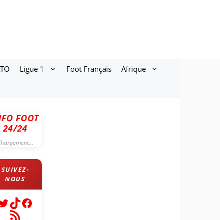
ATO
Ligue 1
Foot Français
Afrique
NFO FOOT
24/24
hargement...
Twitter
TikTok
Facebook
Flux RSS