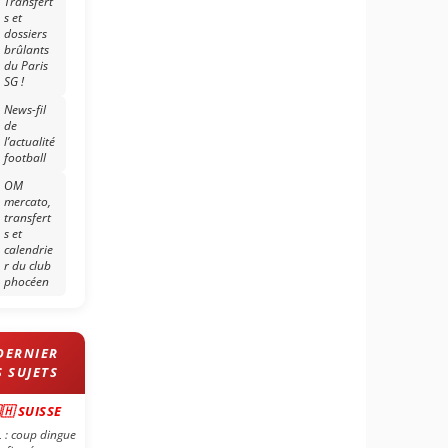
Transfert
s et
dossiers
brûlants
du Paris
SG !
News-fil
de
l’actualité
football
OM
mercato,
transfert
s et
calendrie
r du club
phocéen
🇭 SUISSE
 : coup dingue