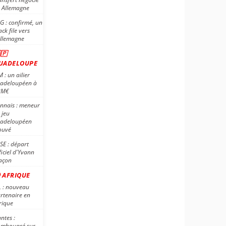
 Allemagne
G : confirmé, un
ack file vers
Allemagne
🇵
UADELOUPE
 : un ailier
adeloupéen à
8M€
nnais : meneur
 jeu
adeloupéen
ouvé
SE : départ
ficiel d'Yvann
açon
 AFRIQUE
 : nouveau
rtenaire en
rique
ntes :
mbouaré sur