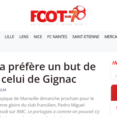
LILLE
LENS
NICE
FC NANTES
SAINT-ETIENNE
MERC
a préfère un but de
I
 celui de Gignac
C
 SLM
lympique de Marseille dimanche prochain pour le
nne gloire du club francilien, Pedro Miguel
jeudi sur
RMC
. Le portugais a comme on pouvait s’y