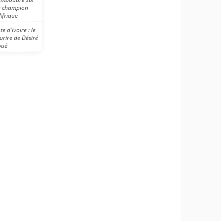
 champion
Afrique
te d'Ivoire : le
urire de Désiré
oué