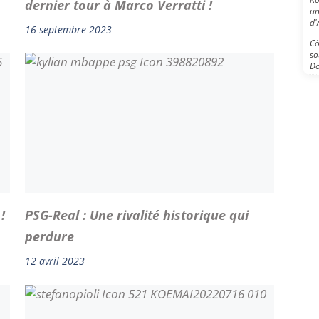
dernier tour à Marco Verratti !
un
d'
16 septembre 2023
Cô
so
D
!
PSG-Real : Une rivalité historique qui
perdure
12 avril 2023