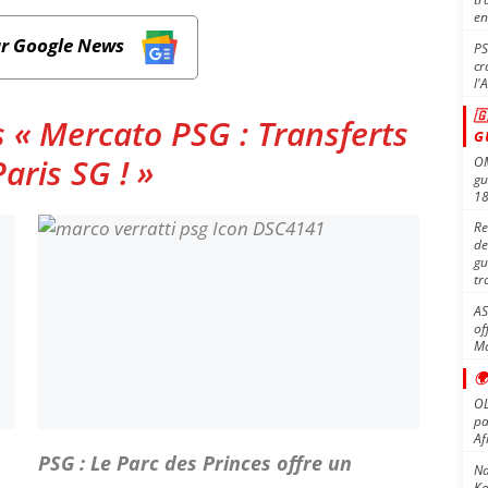
en
ur Google News
PS
cr
l'

 « Mercato PSG : Transferts
G
aris SG ! »
OM
gu
1
Re
de
gu
tr
AS
of
M

OL
pa
Af
PSG : Le Parc des Princes offre un
Na
Ko