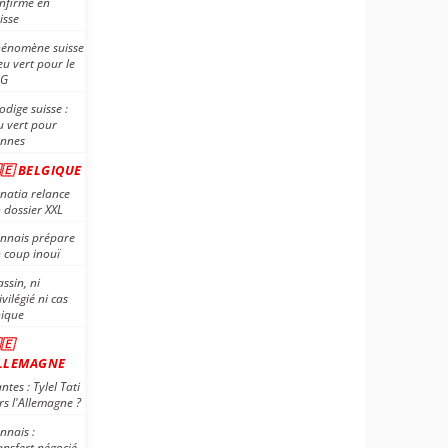
nfirmé en
isse
énomène suisse
feu vert pour le
SG
odige suisse :
u vert pour
nnes
🇪 BELGIQUE
natia relance
 dossier XXL
nnais prépare
 coup inouï
assin, ni
ivilégié ni cas
ique
🇪
LLEMAGNE
ntes : Tylel Tati
rs l'Allemagne ?
nnais :
ansfert négocié