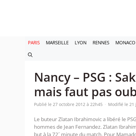
Aller
au
contenu
PARIS
MARSEILLE
LYON
RENNES
MONACO
Nancy – PSG : Sak
mais faut pas oub
Publié le 27 octobre 2012 à 22h45
·
Modifié le 21
Le buteur Zlatan Ibrahimovic a libéré le PSG
hommes de Jean Fernandez. Zlatan Ibrahim
but à la 72´ minute du match. Pour Mamadou