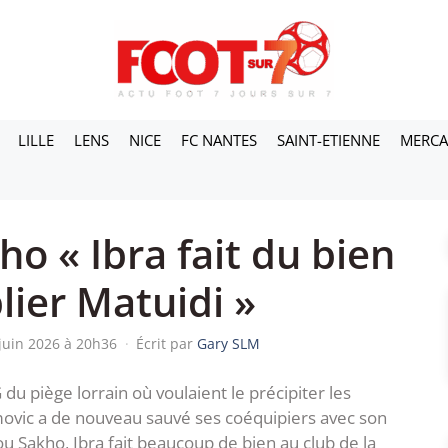
LILLE
LENS
NICE
FC NANTES
SAINT-ETIENNE
MERC
ho « Ibra fait du bien
lier Matuidi »
 juin 2026 à 20h36
·
Écrit par
Gary SLM
 du piège lorrain où voulaient le précipiter les
ovic a de nouveau sauvé ses coéquipiers avec son
 Sakho, Ibra fait beaucoup de bien au club de la