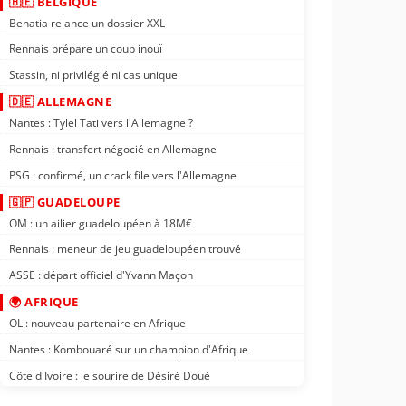
🇧🇪 BELGIQUE
Benatia relance un dossier XXL
Rennais prépare un coup inouï
Stassin, ni privilégié ni cas unique
🇩🇪 ALLEMAGNE
Nantes : Tylel Tati vers l'Allemagne ?
Rennais : transfert négocié en Allemagne
PSG : confirmé, un crack file vers l'Allemagne
🇬🇵 GUADELOUPE
OM : un ailier guadeloupéen à 18M€
Rennais : meneur de jeu guadeloupéen trouvé
ASSE : départ officiel d'Yvann Maçon
🌍 AFRIQUE
OL : nouveau partenaire en Afrique
Nantes : Kombouaré sur un champion d'Afrique
Côte d'Ivoire : le sourire de Désiré Doué