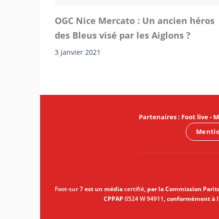
OGC Nice Mercato : Un ancien héros
des Bleus visé par les Aiglons ?
3 janvier 2021
Partenaires
:
Foot live
-
M
Mentio
Foot-sur 7
est un média
certifié
, par la Commission Parit
CPPAP
0524 W 94911
, conformément à l'