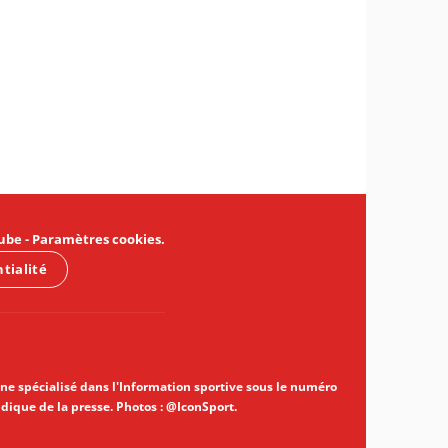
ube
-
Paramètres cookies
.
ntialité
gne spécialisé dans l'Information sportive sous le numéro
idique de la presse. Photos : @IconSport.