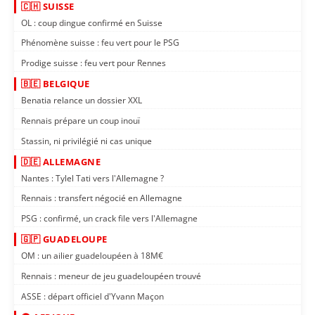
🇨🇭 SUISSE
OL : coup dingue confirmé en Suisse
Phénomène suisse : feu vert pour le PSG
Prodige suisse : feu vert pour Rennes
🇧🇪 BELGIQUE
Benatia relance un dossier XXL
Rennais prépare un coup inouï
Stassin, ni privilégié ni cas unique
🇩🇪 ALLEMAGNE
Nantes : Tylel Tati vers l'Allemagne ?
Rennais : transfert négocié en Allemagne
PSG : confirmé, un crack file vers l'Allemagne
🇬🇵 GUADELOUPE
OM : un ailier guadeloupéen à 18M€
Rennais : meneur de jeu guadeloupéen trouvé
ASSE : départ officiel d'Yvann Maçon