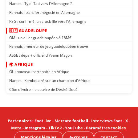
Nantes : Tylel Tati vers l'Allemagne ?
Rennais : transfert négocié en Allemagne
PSG : confirmé, un crack file vers l'Allemagne
🇬🇵 GUADELOUPE
OM : un ailier guadeloupéen à 18M€
Rennais : meneur de jeu guadeloupéen trouvé
ASSE : départ officiel d'Yvann Maçon
🌍 AFRIQUE
OL : nouveau partenaire en Afrique
Nantes : Kombouaré sur un champion d'Afrique
Côte d'Ivoire : le sourire de Désiré Doué
Partenaires
:
Foot live
-
Mercato football
-
Interviews Foot
-
X
-
Meta
-
Instagram
-
TikTok
-
YouTube
-
Paramètres cookies
.
Mentions légales
A-Propos
Contact