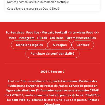
Nantes : Kombouaré sur un champion d'Afrique
Côte d'Ivoire : le sourire de Désiré Doué
Partenaires
:
Foot live
-
Mercato football
-
Interviews Foot
-
X
-
Meta
-
Instagram
-
TikTok
-
YouTube
-
Paramètres cookies
.
Mentions légales
A-Propos
Contact
Politique de confidentialité
2026 © Foot sur 7
Foot-sur 7
est un média
certifié
, par la Commission Paritaire des
Publications et Agence de Presse de France, Service de presse en
ligne spécialisé dans l'Information sportive sous le numéro CPPAP
0524 W 94911
, conformément à l'article premier de la loi n°86-897 du
1er août 1986, qui réforme le cadre juridique de la presse. Photos :
@IconSport.