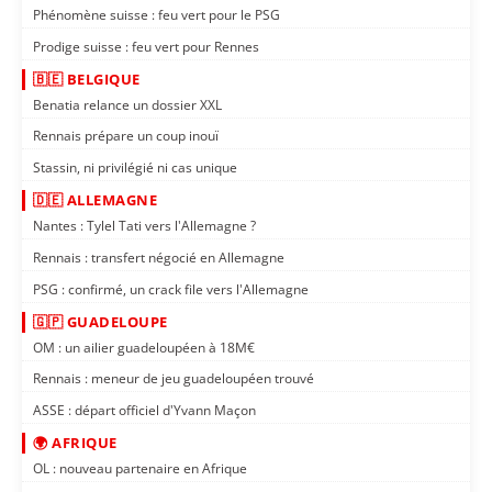
Phénomène suisse : feu vert pour le PSG
Prodige suisse : feu vert pour Rennes
🇧🇪 BELGIQUE
Benatia relance un dossier XXL
Rennais prépare un coup inouï
Stassin, ni privilégié ni cas unique
🇩🇪 ALLEMAGNE
Nantes : Tylel Tati vers l'Allemagne ?
Rennais : transfert négocié en Allemagne
PSG : confirmé, un crack file vers l'Allemagne
🇬🇵 GUADELOUPE
OM : un ailier guadeloupéen à 18M€
Rennais : meneur de jeu guadeloupéen trouvé
ASSE : départ officiel d'Yvann Maçon
🌍 AFRIQUE
OL : nouveau partenaire en Afrique