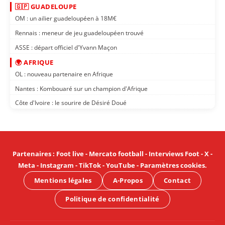
🇬🇵 GUADELOUPE
OM : un ailier guadeloupéen à 18M€
Rennais : meneur de jeu guadeloupéen trouvé
ASSE : départ officiel d'Yvann Maçon
🌍 AFRIQUE
OL : nouveau partenaire en Afrique
Nantes : Kombouaré sur un champion d'Afrique
Côte d'Ivoire : le sourire de Désiré Doué
Partenaires
:
Foot live
-
Mercato football
-
Interviews Foot
-
X
-
Meta
-
Instagram
-
TikTok
-
YouTube
-
Paramètres cookies
.
Mentions légales
A-Propos
Contact
Politique de confidentialité