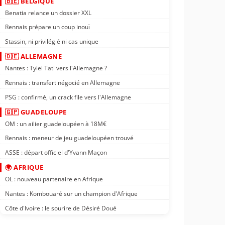
🇧🇪 BELGIQUE
Benatia relance un dossier XXL
Rennais prépare un coup inouï
Stassin, ni privilégié ni cas unique
🇩🇪 ALLEMAGNE
Nantes : Tylel Tati vers l'Allemagne ?
Rennais : transfert négocié en Allemagne
PSG : confirmé, un crack file vers l'Allemagne
🇬🇵 GUADELOUPE
OM : un ailier guadeloupéen à 18M€
Rennais : meneur de jeu guadeloupéen trouvé
ASSE : départ officiel d'Yvann Maçon
🌍 AFRIQUE
OL : nouveau partenaire en Afrique
Nantes : Kombouaré sur un champion d'Afrique
Côte d'Ivoire : le sourire de Désiré Doué