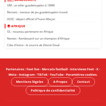
OM : un ailier guadeloupéen à 18M€
Rennais : meneur de jeu guadeloupéen trouvé
ASSE : départ officiel d'Yvann Maçon
🌍 AFRIQUE
OL : nouveau partenaire en Afrique
Nantes : Kombouaré sur un champion d'Afrique
Côte d'Ivoire : le sourire de Désiré Doué
Partenaires
:
Foot live
-
Mercato football
-
Interviews Foot
-
X
-
Meta
-
Instagram
-
TikTok
-
YouTube
-
Paramètres cookies
.
Mentions légales
A-Propos
Contact
Politique de confidentialité