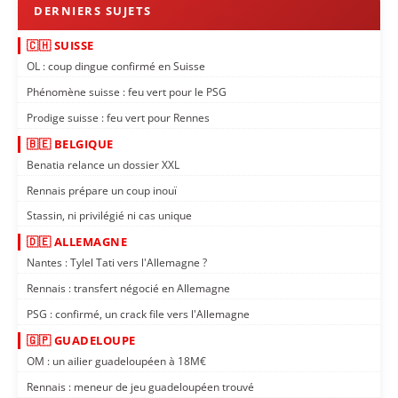
🇨🇭 SUISSE
OL : coup dingue confirmé en Suisse
Phénomène suisse : feu vert pour le PSG
Prodige suisse : feu vert pour Rennes
🇧🇪 BELGIQUE
Benatia relance un dossier XXL
Rennais prépare un coup inouï
Stassin, ni privilégié ni cas unique
🇩🇪 ALLEMAGNE
Nantes : Tylel Tati vers l'Allemagne ?
Rennais : transfert négocié en Allemagne
PSG : confirmé, un crack file vers l'Allemagne
🇬🇵 GUADELOUPE
OM : un ailier guadeloupéen à 18M€
Rennais : meneur de jeu guadeloupéen trouvé