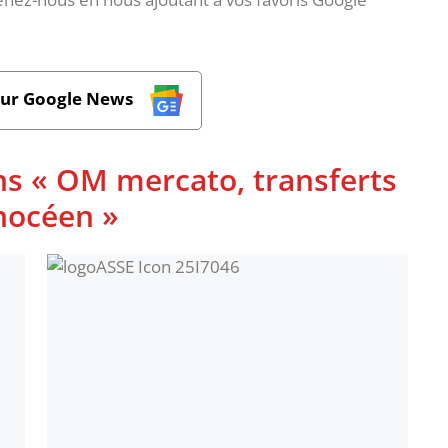
sur Google News
ns « OM mercato, transferts
phocéen »