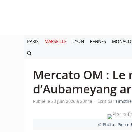
Aller
au
contenu
PARIS
MARSEILLE
LYON
RENNES
MONACO
Mercato OM : Le 
d’Aubameyang arriv
Publié le 23 juin 2026 à 20h48
·
Écrit par
Timothé
© Photo : Pierre