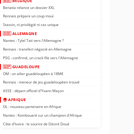
🇧🇪 BELGIQUE
Benatia relance un dossier XXL
Rennais prépare un coup inouï
Stassin, ni privilégié ni cas unique
🇩🇪 ALLEMAGNE
Nantes : Tylel Tati vers l'Allemagne ?
Rennais : transfert négocié en Allemagne
PSG : confirmé, un crack file vers l'Allemagne
🇬🇵 GUADELOUPE
OM : un ailier guadeloupéen à 18M€
Rennais : meneur de jeu guadeloupéen trouvé
ASSE : départ officiel d'Yvann Maçon
🌍 AFRIQUE
OL : nouveau partenaire en Afrique
Nantes : Kombouaré sur un champion d'Afrique
Côte d'Ivoire : le sourire de Désiré Doué