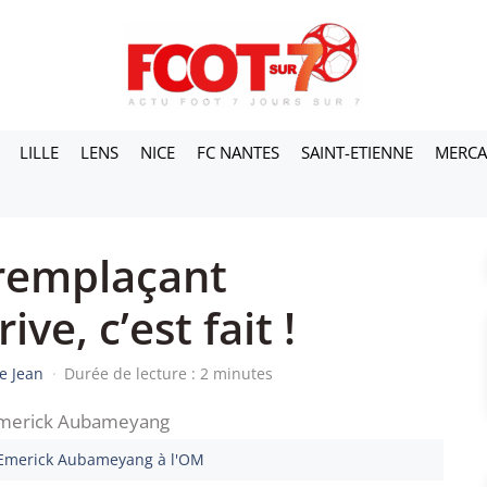
LILLE
LENS
NICE
FC NANTES
SAINT-ETIENNE
MERC
remplaçant
e, c’est fait !
e Jean
·
Durée de lecture : 2 minutes
-Emerick Aubameyang à l'OM