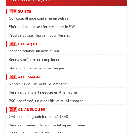
🇨🇭 SUISSE
OL : coup dingue confirmé en Suisse
Phénomène suisse : feu vert pour le PSG
Prodige suisse : feu vert pour Rennes
🇧🇪 BELGIQUE
Benatia relance un dossier XXL
Rennais prépare un coup inouï
Stassin, ni privilégié ni cas unique
🇩🇪 ALLEMAGNE
Nantes : Tylel Tati vers l'Allemagne ?
Rennais : transfert négocié en Allemagne
PSG : confirmé, un crack file vers l'Allemagne
🇬🇵 GUADELOUPE
OM : un ailier guadeloupéen à 18M€
Rennais : meneur de jeu guadeloupéen trouvé