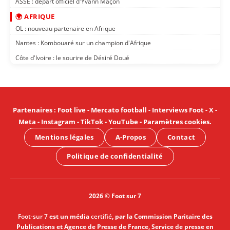
ASSE : départ officiel d'Yvann Maçon
🌍 AFRIQUE
OL : nouveau partenaire en Afrique
Nantes : Kombouaré sur un champion d'Afrique
Côte d'Ivoire : le sourire de Désiré Doué
Partenaires
:
Foot live
-
Mercato football
-
Interviews Foot
-
X
-
Meta
-
Instagram
-
TikTok
-
YouTube
-
Paramètres cookies
.
Mentions légales
A-Propos
Contact
Politique de confidentialité
2026 © Foot sur 7
Foot-sur 7
est un média
certifié
, par la Commission Paritaire des
Publications et Agence de Presse de France, Service de presse en