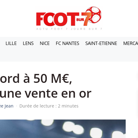
LILLE
LENS
NICE
FC NANTES
SAINT-ETIENNE
MERC
ord à 50 M€,
 une vente en or
ée Jean
·
Durée de lecture : 2 minutes