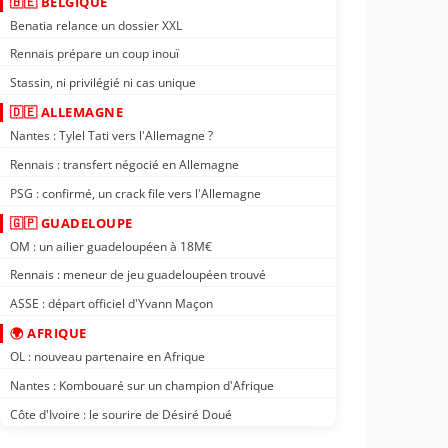
🇧🇪 BELGIQUE
Benatia relance un dossier XXL
Rennais prépare un coup inouï
Stassin, ni privilégié ni cas unique
🇩🇪 ALLEMAGNE
Nantes : Tylel Tati vers l'Allemagne ?
Rennais : transfert négocié en Allemagne
PSG : confirmé, un crack file vers l'Allemagne
🇬🇵 GUADELOUPE
OM : un ailier guadeloupéen à 18M€
Rennais : meneur de jeu guadeloupéen trouvé
ASSE : départ officiel d'Yvann Maçon
🌍 AFRIQUE
OL : nouveau partenaire en Afrique
Nantes : Kombouaré sur un champion d'Afrique
Côte d'Ivoire : le sourire de Désiré Doué