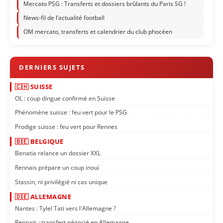
Mercato PSG : Transferts et dossiers brûlants du Paris SG !
News-fil de l’actualité football
OM mercato, transferts et calendrier du club phocéen
🇨🇭 SUISSE
OL : coup dingue confirmé en Suisse
Phénomène suisse : feu vert pour le PSG
Prodige suisse : feu vert pour Rennes
🇧🇪 BELGIQUE
Benatia relance un dossier XXL
Rennais prépare un coup inouï
Stassin, ni privilégié ni cas unique
🇩🇪 ALLEMAGNE
Nantes : Tylel Tati vers l'Allemagne ?
Rennais : transfert négocié en Allemagne