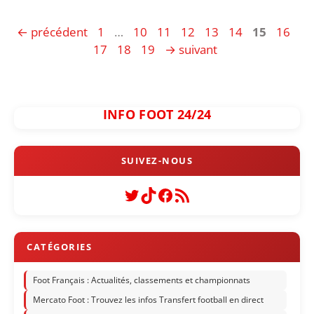
Page
Page
Page
Page
Page
Page
Page
Page
Pa
←
précédent
1
…
10
11
12
13
14
15
16
Page
Page
17
18
19
→
suivant
INFO FOOT 24/24
Twitter
TikTok
Facebook
Flux RSS
Foot Français : Actualités, classements et championnats
Mercato Foot : Trouvez les infos Transfert football en direct