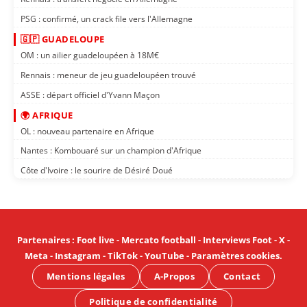
PSG : confirmé, un crack file vers l'Allemagne
🇬🇵 GUADELOUPE
OM : un ailier guadeloupéen à 18M€
Rennais : meneur de jeu guadeloupéen trouvé
ASSE : départ officiel d'Yvann Maçon
🌍 AFRIQUE
OL : nouveau partenaire en Afrique
Nantes : Kombouaré sur un champion d'Afrique
Côte d'Ivoire : le sourire de Désiré Doué
Partenaires
:
Foot live
-
Mercato football
-
Interviews Foot
-
X
-
Meta
-
Instagram
-
TikTok
-
YouTube
-
Paramètres cookies
.
Mentions légales
A-Propos
Contact
Politique de confidentialité