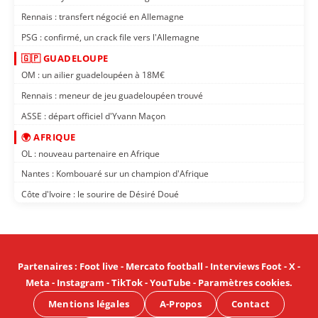
Rennais : transfert négocié en Allemagne
PSG : confirmé, un crack file vers l'Allemagne
🇬🇵 GUADELOUPE
OM : un ailier guadeloupéen à 18M€
Rennais : meneur de jeu guadeloupéen trouvé
ASSE : départ officiel d'Yvann Maçon
🌍 AFRIQUE
OL : nouveau partenaire en Afrique
Nantes : Kombouaré sur un champion d'Afrique
Côte d'Ivoire : le sourire de Désiré Doué
Partenaires
:
Foot live
-
Mercato football
-
Interviews Foot
-
X
-
Meta
-
Instagram
-
TikTok
-
YouTube
-
Paramètres cookies
.
Mentions légales
A-Propos
Contact