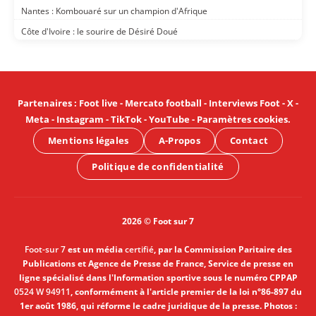
Nantes : Kombouaré sur un champion d'Afrique
Côte d'Ivoire : le sourire de Désiré Doué
Partenaires
:
Foot live
-
Mercato football
-
Interviews Foot
-
X
-
Meta
-
Instagram
-
TikTok
-
YouTube
-
Paramètres cookies
.
Mentions légales
A-Propos
Contact
Politique de confidentialité
2026 © Foot sur 7
Foot-sur 7
est un média
certifié
, par la Commission Paritaire des
Publications et Agence de Presse de France, Service de presse en
ligne spécialisé dans l'Information sportive sous le numéro CPPAP
0524 W 94911
, conformément à l'article premier de la loi n°86-897 du
1er août 1986, qui réforme le cadre juridique de la presse. Photos :