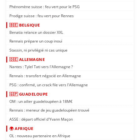
Phénomène suisse : feu vert pour le PSG
Prodige suisse : feu vert pour Rennes
🇧🇪 BELGIQUE
Benatia relance un dossier XXL
Rennais prépare un coup inouï
Stassin, ni privilégié ni cas unique
🇩🇪 ALLEMAGNE
Nantes : Tylel Tati vers l'Allemagne ?
Rennais : transfert négocié en Allemagne
PSG : confirmé, un crack file vers l'Allemagne
🇬🇵 GUADELOUPE
OM : un ailier guadeloupéen à 18M€
Rennais : meneur de jeu guadeloupéen trouvé
ASSE : départ officiel d'Yvann Maçon
🌍 AFRIQUE
OL : nouveau partenaire en Afrique