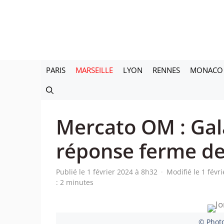
Aller
au
contenu
PARIS
MARSEILLE
LYON
RENNES
MONACO
Mercato OM : Gala
réponse ferme de
Publié le 1 février 2024 à 8h32
·
Modifié le 1 févr
: 2 minutes
© Photo