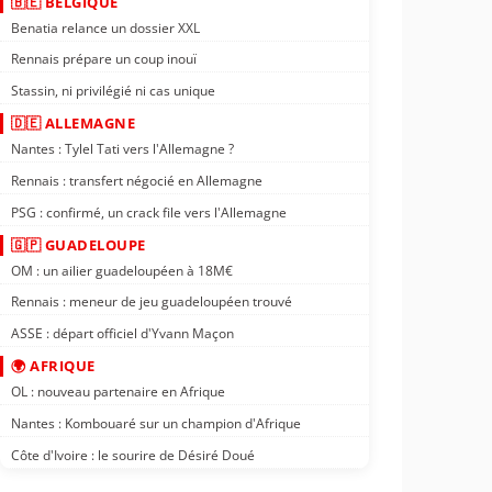
🇧🇪 BELGIQUE
Benatia relance un dossier XXL
Rennais prépare un coup inouï
Stassin, ni privilégié ni cas unique
🇩🇪 ALLEMAGNE
Nantes : Tylel Tati vers l'Allemagne ?
Rennais : transfert négocié en Allemagne
PSG : confirmé, un crack file vers l'Allemagne
🇬🇵 GUADELOUPE
OM : un ailier guadeloupéen à 18M€
Rennais : meneur de jeu guadeloupéen trouvé
ASSE : départ officiel d'Yvann Maçon
🌍 AFRIQUE
OL : nouveau partenaire en Afrique
Nantes : Kombouaré sur un champion d'Afrique
Côte d'Ivoire : le sourire de Désiré Doué