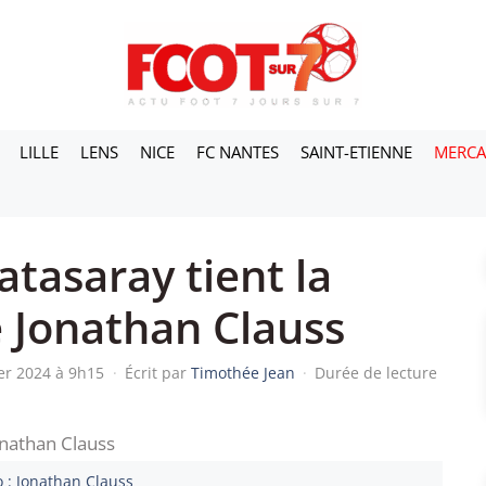
LILLE
LENS
NICE
FC NANTES
SAINT-ETIENNE
MERC
tasaray tient la
 Jonathan Clauss
ier 2024 à 9h15
·
Écrit par
Timothée Jean
·
Durée de lecture
 : Jonathan Clauss