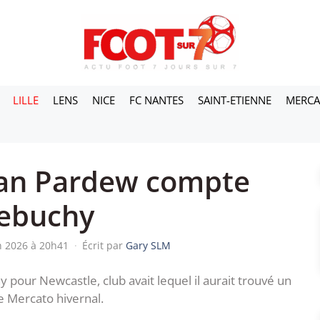
LILLE
LENS
NICE
FC NANTES
SAINT-ETIENNE
MERC
lan Pardew compte
Debuchy
in 2026 à 20h41
·
Écrit par
Gary SLM
y pour Newcastle, club avait lequel il aurait trouvé un
e Mercato hivernal.