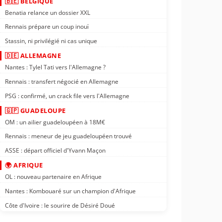
🇧🇪 BELGIQUE
Benatia relance un dossier XXL
Rennais prépare un coup inouï
Stassin, ni privilégié ni cas unique
🇩🇪 ALLEMAGNE
Nantes : Tylel Tati vers l'Allemagne ?
Rennais : transfert négocié en Allemagne
PSG : confirmé, un crack file vers l'Allemagne
🇬🇵 GUADELOUPE
OM : un ailier guadeloupéen à 18M€
Rennais : meneur de jeu guadeloupéen trouvé
ASSE : départ officiel d'Yvann Maçon
🌍 AFRIQUE
OL : nouveau partenaire en Afrique
Nantes : Kombouaré sur un champion d'Afrique
Côte d'Ivoire : le sourire de Désiré Doué