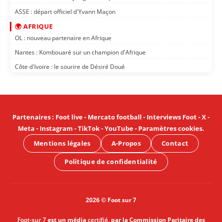
ASSE : départ officiel d'Yvann Maçon
🌍 AFRIQUE
OL : nouveau partenaire en Afrique
Nantes : Kombouaré sur un champion d'Afrique
Côte d'Ivoire : le sourire de Désiré Doué
Partenaires
:
Foot live
-
Mercato football
-
Interviews Foot
-
X
-
Meta
-
Instagram
-
TikTok
-
YouTube
-
Paramètres cookies
.
Mentions légales
A-Propos
Contact
Politique de confidentialité
2026 © Foot sur 7
Foot-sur 7
est un média
certifié
, par la Commission Paritaire des