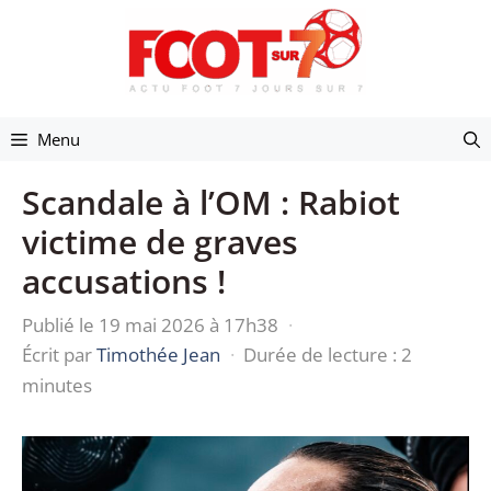
Aller
au
contenu
Menu
Scandale à l’OM : Rabiot
victime de graves
accusations !
Publié le 19 mai 2026 à 17h38
·
Écrit par
Timothée Jean
·
Durée de lecture : 2
minutes