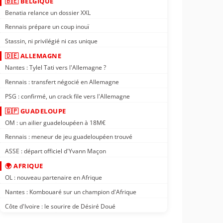
🇧🇪 BELGIQUE
Benatia relance un dossier XXL
Rennais prépare un coup inouï
Stassin, ni privilégié ni cas unique
🇩🇪 ALLEMAGNE
Nantes : Tylel Tati vers l'Allemagne ?
Rennais : transfert négocié en Allemagne
PSG : confirmé, un crack file vers l'Allemagne
🇬🇵 GUADELOUPE
OM : un ailier guadeloupéen à 18M€
Rennais : meneur de jeu guadeloupéen trouvé
ASSE : départ officiel d'Yvann Maçon
🌍 AFRIQUE
OL : nouveau partenaire en Afrique
Nantes : Kombouaré sur un champion d'Afrique
Côte d'Ivoire : le sourire de Désiré Doué