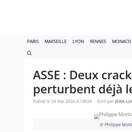
Aller
au
contenu
PARIS
MARSEILLE
LYON
RENNES
MONACO
ASSE : Deux crac
perturbent déjà l
Publié le 24 mai 2026 à 14h28
·
Écrit par
JEAN-LU
© Philippe Mont