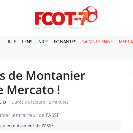
LILLE
LENS
NICE
FC NANTES
SAINT-ETIENNE
MERC
ks de Montanier
e Mercato !
C D
·
Durée de lecture : 2 minutes
anier, entraineur de l'ASSE