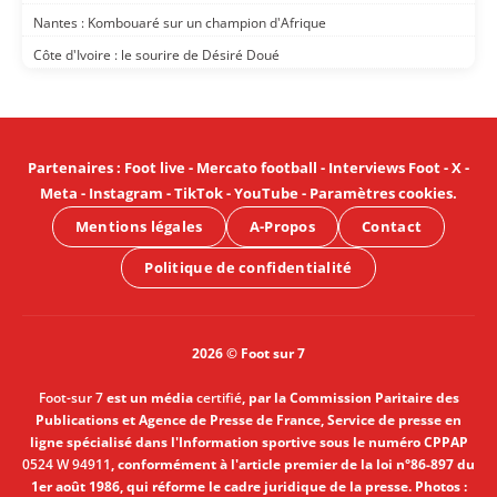
Nantes : Kombouaré sur un champion d'Afrique
Côte d'Ivoire : le sourire de Désiré Doué
Partenaires
:
Foot live
-
Mercato football
-
Interviews Foot
-
X
-
Meta
-
Instagram
-
TikTok
-
YouTube
-
Paramètres cookies
.
Mentions légales
A-Propos
Contact
Politique de confidentialité
2026 © Foot sur 7
Foot-sur 7
est un média
certifié
, par la Commission Paritaire des
Publications et Agence de Presse de France, Service de presse en
ligne spécialisé dans l'Information sportive sous le numéro CPPAP
0524 W 94911
, conformément à l'article premier de la loi n°86-897 du
1er août 1986, qui réforme le cadre juridique de la presse. Photos :