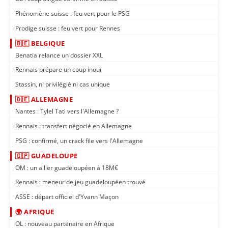
Phénomène suisse : feu vert pour le PSG
Prodige suisse : feu vert pour Rennes
🇧🇪 BELGIQUE
Benatia relance un dossier XXL
Rennais prépare un coup inouï
Stassin, ni privilégié ni cas unique
🇩🇪 ALLEMAGNE
Nantes : Tylel Tati vers l'Allemagne ?
Rennais : transfert négocié en Allemagne
PSG : confirmé, un crack file vers l'Allemagne
🇬🇵 GUADELOUPE
OM : un ailier guadeloupéen à 18M€
Rennais : meneur de jeu guadeloupéen trouvé
ASSE : départ officiel d'Yvann Maçon
🌍 AFRIQUE
OL : nouveau partenaire en Afrique