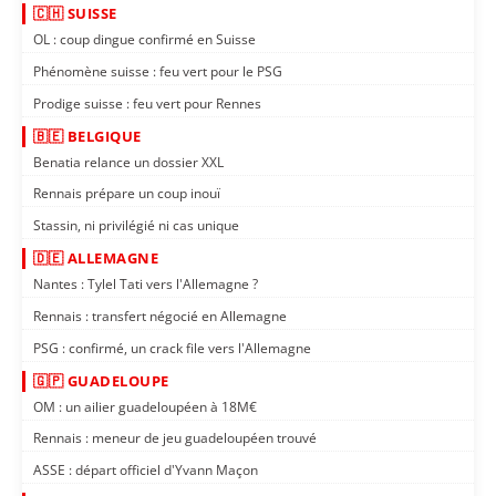
🇨🇭 SUISSE
OL : coup dingue confirmé en Suisse
Phénomène suisse : feu vert pour le PSG
Prodige suisse : feu vert pour Rennes
🇧🇪 BELGIQUE
Benatia relance un dossier XXL
Rennais prépare un coup inouï
Stassin, ni privilégié ni cas unique
🇩🇪 ALLEMAGNE
Nantes : Tylel Tati vers l'Allemagne ?
Rennais : transfert négocié en Allemagne
PSG : confirmé, un crack file vers l'Allemagne
🇬🇵 GUADELOUPE
OM : un ailier guadeloupéen à 18M€
Rennais : meneur de jeu guadeloupéen trouvé
ASSE : départ officiel d'Yvann Maçon