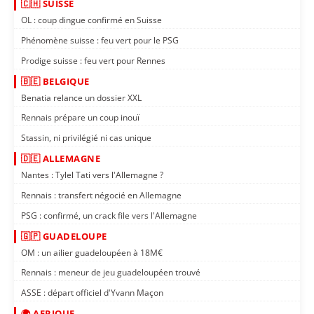
🇨🇭 SUISSE
OL : coup dingue confirmé en Suisse
Phénomène suisse : feu vert pour le PSG
Prodige suisse : feu vert pour Rennes
🇧🇪 BELGIQUE
Benatia relance un dossier XXL
Rennais prépare un coup inouï
Stassin, ni privilégié ni cas unique
🇩🇪 ALLEMAGNE
Nantes : Tylel Tati vers l'Allemagne ?
Rennais : transfert négocié en Allemagne
PSG : confirmé, un crack file vers l'Allemagne
🇬🇵 GUADELOUPE
OM : un ailier guadeloupéen à 18M€
Rennais : meneur de jeu guadeloupéen trouvé
ASSE : départ officiel d'Yvann Maçon
🌍 AFRIQUE