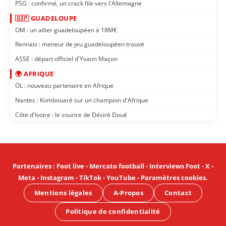
PSG : confirmé, un crack file vers l'Allemagne
🇬🇵 GUADELOUPE
OM : un ailier guadeloupéen à 18M€
Rennais : meneur de jeu guadeloupéen trouvé
ASSE : départ officiel d'Yvann Maçon
🌍 AFRIQUE
OL : nouveau partenaire en Afrique
Nantes : Kombouaré sur un champion d'Afrique
Côte d'Ivoire : le sourire de Désiré Doué
Partenaires
:
Foot live
-
Mercato football
-
Interviews Foot
-
X
-
Meta
-
Instagram
-
TikTok
-
YouTube
-
Paramètres cookies
.
Mentions légales
A-Propos
Contact
Politique de confidentialité