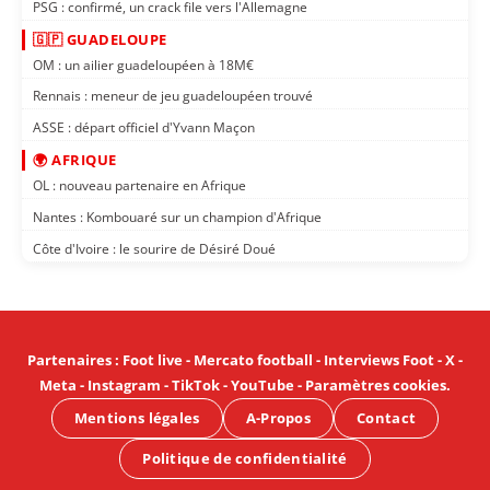
PSG : confirmé, un crack file vers l'Allemagne
🇬🇵 GUADELOUPE
OM : un ailier guadeloupéen à 18M€
Rennais : meneur de jeu guadeloupéen trouvé
ASSE : départ officiel d'Yvann Maçon
🌍 AFRIQUE
OL : nouveau partenaire en Afrique
Nantes : Kombouaré sur un champion d'Afrique
Côte d'Ivoire : le sourire de Désiré Doué
Partenaires
:
Foot live
-
Mercato football
-
Interviews Foot
-
X
-
Meta
-
Instagram
-
TikTok
-
YouTube
-
Paramètres cookies
.
Mentions légales
A-Propos
Contact
Politique de confidentialité