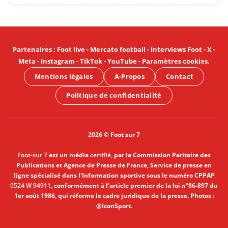
Partenaires
:
Foot live
-
Mercato football
-
Interviews Foot
-
X
-
Meta
-
Instagram
-
TikTok
-
YouTube
-
Paramètres cookies
.
Mentions légales
A-Propos
Contact
Politique de confidentialité
2026 © Foot sur 7
Foot-sur 7
est un média
certifié
, par la Commission Paritaire des
Publications et Agence de Presse de France, Service de presse en
ligne spécialisé dans l'Information sportive sous le numéro CPPAP
0524 W 94911
, conformément à l'article premier de la loi n°86-897 du
1er août 1986, qui réforme le cadre juridique de la presse. Photos :
@IconSport.