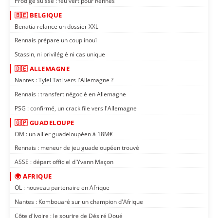
Prodige suisse : feu vert pour Rennes
🇧🇪 BELGIQUE
Benatia relance un dossier XXL
Rennais prépare un coup inouï
Stassin, ni privilégié ni cas unique
🇩🇪 ALLEMAGNE
Nantes : Tylel Tati vers l'Allemagne ?
Rennais : transfert négocié en Allemagne
PSG : confirmé, un crack file vers l'Allemagne
🇬🇵 GUADELOUPE
OM : un ailier guadeloupéen à 18M€
Rennais : meneur de jeu guadeloupéen trouvé
ASSE : départ officiel d'Yvann Maçon
🌍 AFRIQUE
OL : nouveau partenaire en Afrique
Nantes : Kombouaré sur un champion d'Afrique
Côte d'Ivoire : le sourire de Désiré Doué