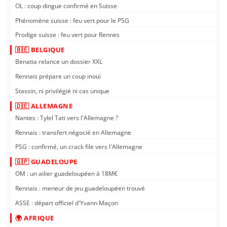
OL : coup dingue confirmé en Suisse
Phénomène suisse : feu vert pour le PSG
Prodige suisse : feu vert pour Rennes
🇧🇪 BELGIQUE
Benatia relance un dossier XXL
Rennais prépare un coup inouï
Stassin, ni privilégié ni cas unique
🇩🇪 ALLEMAGNE
Nantes : Tylel Tati vers l'Allemagne ?
Rennais : transfert négocié en Allemagne
PSG : confirmé, un crack file vers l'Allemagne
🇬🇵 GUADELOUPE
OM : un ailier guadeloupéen à 18M€
Rennais : meneur de jeu guadeloupéen trouvé
ASSE : départ officiel d'Yvann Maçon
🌍 AFRIQUE