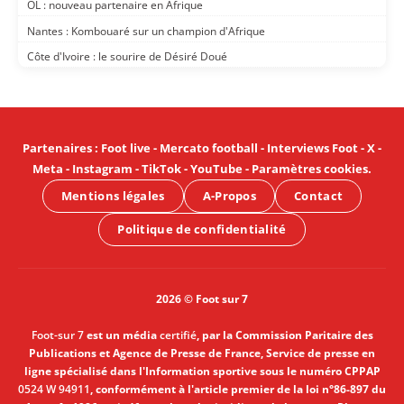
OL : nouveau partenaire en Afrique
Nantes : Kombouaré sur un champion d'Afrique
Côte d'Ivoire : le sourire de Désiré Doué
Partenaires
:
Foot live
-
Mercato football
-
Interviews Foot
-
X
-
Meta
-
Instagram
-
TikTok
-
YouTube
-
Paramètres cookies
.
Mentions légales
A-Propos
Contact
Politique de confidentialité
2026 © Foot sur 7
Foot-sur 7
est un média
certifié
, par la Commission Paritaire des
Publications et Agence de Presse de France, Service de presse en
ligne spécialisé dans l'Information sportive sous le numéro CPPAP
0524 W 94911
, conformément à l'article premier de la loi n°86-897 du