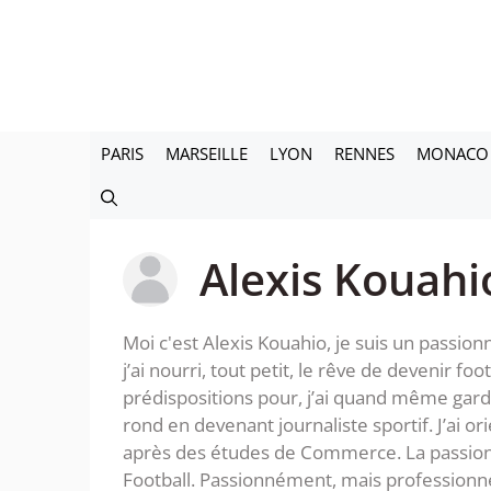
Aller
au
contenu
PARIS
MARSEILLE
LYON
RENNES
MONACO
Alexis Kouahi
Moi c'est Alexis Kouahio, je suis un passion
j’ai nourri, tout petit, le rêve de devenir fo
prédispositions pour, j’ai quand même gar
rond en devenant journaliste sportif. J’ai o
après des études de Commerce. La passion ob
Football. Passionnément, mais professionne