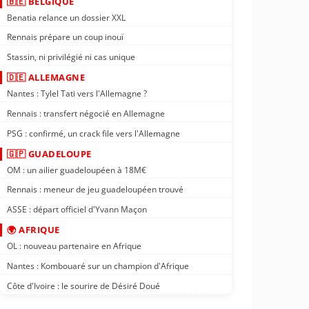
🇧🇪 BELGIQUE
Benatia relance un dossier XXL
Rennais prépare un coup inouï
Stassin, ni privilégié ni cas unique
🇩🇪 ALLEMAGNE
Nantes : Tylel Tati vers l'Allemagne ?
Rennais : transfert négocié en Allemagne
PSG : confirmé, un crack file vers l'Allemagne
🇬🇵 GUADELOUPE
OM : un ailier guadeloupéen à 18M€
Rennais : meneur de jeu guadeloupéen trouvé
ASSE : départ officiel d'Yvann Maçon
🌍 AFRIQUE
OL : nouveau partenaire en Afrique
Nantes : Kombouaré sur un champion d'Afrique
Côte d'Ivoire : le sourire de Désiré Doué