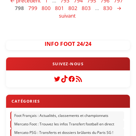
Page
Page
Page
Page
Page
Page
Pag
←
précédent
1
…
793
794
795
796
797
Page
Page
Page
Page
Page
Page
798
799
800
801
802
803
…
830
→
suivant
INFO FOOT 24/24
Twitter
TikTok
Facebook
Flux RSS
Foot Français : Actualités, classements et championnats
Mercato Foot : Trouvez les infos Transfert football en direct
Mercato PSG : Transferts et dossiers brûlants du Paris SG !