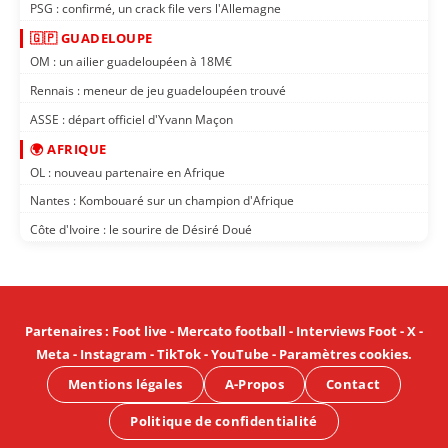
PSG : confirmé, un crack file vers l'Allemagne
🇬🇵 GUADELOUPE
OM : un ailier guadeloupéen à 18M€
Rennais : meneur de jeu guadeloupéen trouvé
ASSE : départ officiel d'Yvann Maçon
🌍 AFRIQUE
OL : nouveau partenaire en Afrique
Nantes : Kombouaré sur un champion d'Afrique
Côte d'Ivoire : le sourire de Désiré Doué
Partenaires
:
Foot live
-
Mercato football
-
Interviews Foot
-
X
-
Meta
-
Instagram
-
TikTok
-
YouTube
-
Paramètres cookies
.
Mentions légales
A-Propos
Contact
Politique de confidentialité