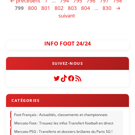
Page
Page
Page
Page
Page
Page
Pag
←
précédent
1
…
794
795
796
797
798
Page
Page
Page
Page
Page
Page
799
800
801
802
803
804
…
830
→
suivant
INFO FOOT 24/24
Twitter
TikTok
Facebook
Flux RSS
Foot Français : Actualités, classements et championnats
Mercato Foot : Trouvez les infos Transfert football en direct
Mercato PSG : Transferts et dossiers brûlants du Paris SG !