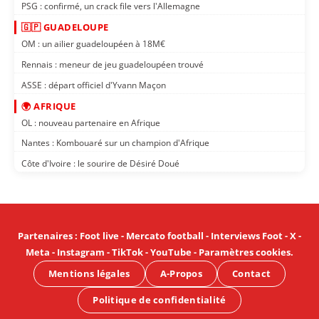
PSG : confirmé, un crack file vers l'Allemagne
🇬🇵 GUADELOUPE
OM : un ailier guadeloupéen à 18M€
Rennais : meneur de jeu guadeloupéen trouvé
ASSE : départ officiel d'Yvann Maçon
🌍 AFRIQUE
OL : nouveau partenaire en Afrique
Nantes : Kombouaré sur un champion d'Afrique
Côte d'Ivoire : le sourire de Désiré Doué
Partenaires
:
Foot live
-
Mercato football
-
Interviews Foot
-
X
-
Meta
-
Instagram
-
TikTok
-
YouTube
-
Paramètres cookies
.
Mentions légales
A-Propos
Contact
Politique de confidentialité