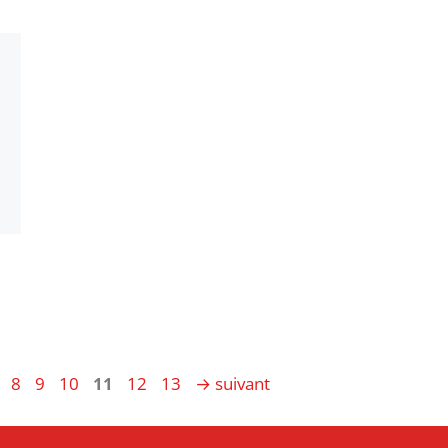
age
Page
Page
Page
Page
Page
Page
8
9
10
11
12
13
→
suivant