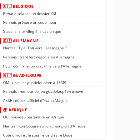
🇧🇪 BELGIQUE
Benatia relance un dossier XXL
Rennais prépare un coup inouï
Stassin, ni privilégié ni cas unique
🇩🇪 ALLEMAGNE
Nantes : Tylel Tati vers l'Allemagne ?
Rennais : transfert négocié en Allemagne
PSG : confirmé, un crack file vers l'Allemagne
🇬🇵 GUADELOUPE
OM : un ailier guadeloupéen à 18M€
Rennais : meneur de jeu guadeloupéen trouvé
ASSE : départ officiel d'Yvann Maçon
🌍 AFRIQUE
OL : nouveau partenaire en Afrique
Nantes : Kombouaré sur un champion d'Afrique
Côte d'Ivoire : le sourire de Désiré Doué