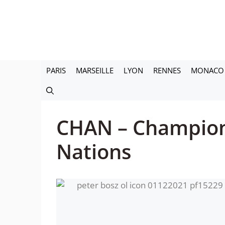
Aller
au
contenu
PARIS
MARSEILLE
LYON
RENNES
MONACO
CHAN – Champion
Nations