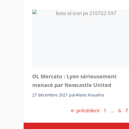
OL Mercato : Lyon sérieusement
menacé par Newcastle United
27 décembre 2021
par
Alexis Kouahio
Page
Page
P
←
précédent
1
…
6
7