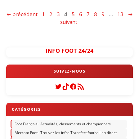
Page
Page
Page
Page
Page
Page
Page
Page
Page
Page
←
précédent
1
2
3
4
5
6
7
8
9
…
13
→
suivant
INFO FOOT 24/24
Twitter
TikTok
Facebook
Flux RSS
Foot Français : Actualités, classements et championnats
Mercato Foot : Trouvez les infos Transfert football en direct