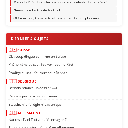
Mercato PSG : Transferts et dossiers brûlants du Paris SG !
News-fil de l’actualité football
OM mercato, transferts et calendrier du club phocéen
🇨🇭 SUISSE
OL : coup dingue confirmé en Suisse
Phénomène suisse : feu vert pour le PSG
Prodige suisse : feu vert pour Rennes
🇧🇪 BELGIQUE
Benatia relance un dossier XXL
Rennais prépare un coup inouï
Stassin, ni privilégié ni cas unique
🇩🇪 ALLEMAGNE
Nantes : Tylel Tati vers l'Allemagne ?
Rennais : transfert négocié en Allemagne