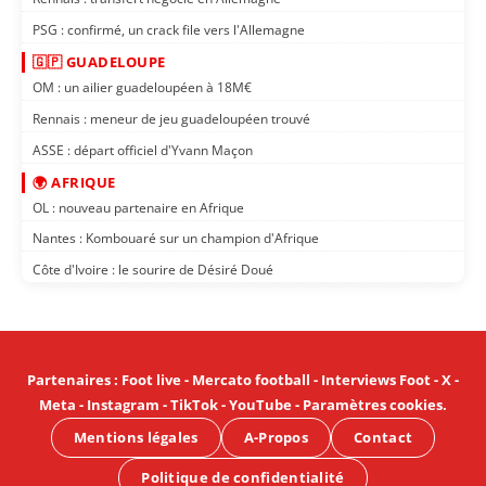
PSG : confirmé, un crack file vers l'Allemagne
🇬🇵 GUADELOUPE
OM : un ailier guadeloupéen à 18M€
Rennais : meneur de jeu guadeloupéen trouvé
ASSE : départ officiel d'Yvann Maçon
🌍 AFRIQUE
OL : nouveau partenaire en Afrique
Nantes : Kombouaré sur un champion d'Afrique
Côte d'Ivoire : le sourire de Désiré Doué
Partenaires
:
Foot live
-
Mercato football
-
Interviews Foot
-
X
-
Meta
-
Instagram
-
TikTok
-
YouTube
-
Paramètres cookies
.
Mentions légales
A-Propos
Contact
Politique de confidentialité