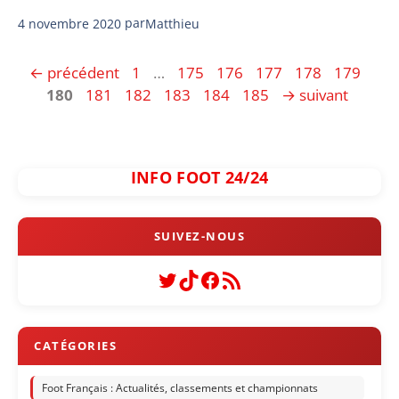
4 novembre 2020
par
Matthieu
Page
Page
Page
Page
Page
Page
Pag
←
précédent
1
…
175
176
177
178
179
Page
Page
Page
Page
Page
180
181
182
183
184
185
→
suivant
INFO FOOT 24/24
Twitter
TikTok
Facebook
Flux RSS
Foot Français : Actualités, classements et championnats