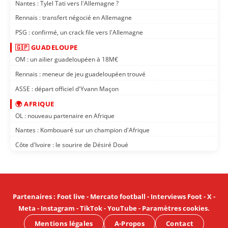
Nantes : Tylel Tati vers l'Allemagne ?
Rennais : transfert négocié en Allemagne
PSG : confirmé, un crack file vers l'Allemagne
🇬🇵 GUADELOUPE
OM : un ailier guadeloupéen à 18M€
Rennais : meneur de jeu guadeloupéen trouvé
ASSE : départ officiel d'Yvann Maçon
🌍 AFRIQUE
OL : nouveau partenaire en Afrique
Nantes : Kombouaré sur un champion d'Afrique
Côte d'Ivoire : le sourire de Désiré Doué
Partenaires
:
Foot live
-
Mercato football
-
Interviews Foot
-
X
-
Meta
-
Instagram
-
TikTok
-
YouTube
-
Paramètres cookies
.
Mentions légales
A-Propos
Contact