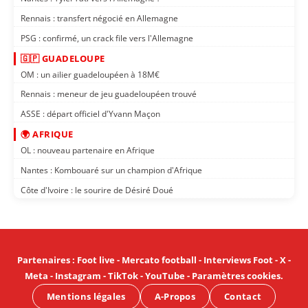
Rennais : transfert négocié en Allemagne
PSG : confirmé, un crack file vers l'Allemagne
🇬🇵 GUADELOUPE
OM : un ailier guadeloupéen à 18M€
Rennais : meneur de jeu guadeloupéen trouvé
ASSE : départ officiel d'Yvann Maçon
🌍 AFRIQUE
OL : nouveau partenaire en Afrique
Nantes : Kombouaré sur un champion d'Afrique
Côte d'Ivoire : le sourire de Désiré Doué
Partenaires
:
Foot live
-
Mercato football
-
Interviews Foot
-
X
-
Meta
-
Instagram
-
TikTok
-
YouTube
-
Paramètres cookies
.
Mentions légales
A-Propos
Contact