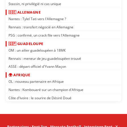
Stassin, ni privilégié ni cas unique
🇩🇪 ALLEMAGNE
Nantes : Tylel Tati vers l'Allemagne ?
Rennais : transfert négocié en Allemagne
PSG : confirmé, un crack file vers l'Allemagne
🇬🇵 GUADELOUPE
OM : un ailier guadeloupéen à 18M€
Rennais : meneur de jeu guadeloupéen trouvé
ASSE : départ officiel d'Yvann Maçon
🌍 AFRIQUE
OL : nouveau partenaire en Afrique
Nantes : Kombouaré sur un champion d'Afrique
Côte d'Ivoire : le sourire de Désiré Doué
Partenaires
:
Foot live
-
Mercato football
-
Interviews Foot
-
X
-